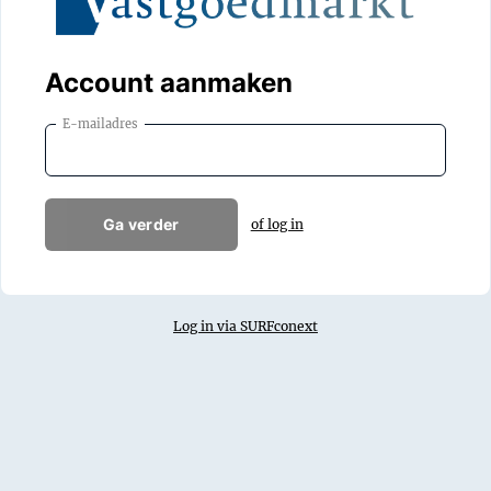
Account aanmaken
E-mailadres
Ga verder
of log in
Log in via SURFconext