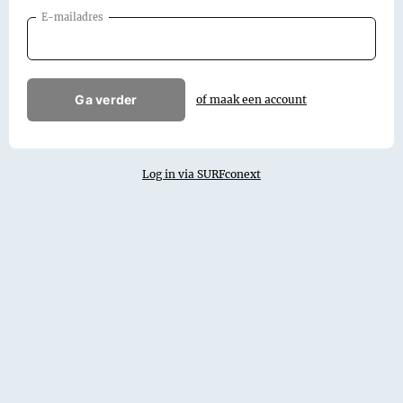
E-mailadres
Ga verder
of maak een account
Log in via SURFconext