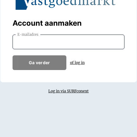
Account aanmaken
E-mailadres
Ga verder
of log in
Log in via SURFconext