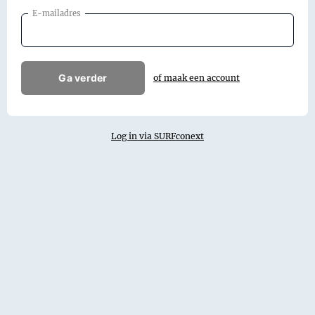
E-mailadres
Ga verder
of maak een account
Log in via SURFconext