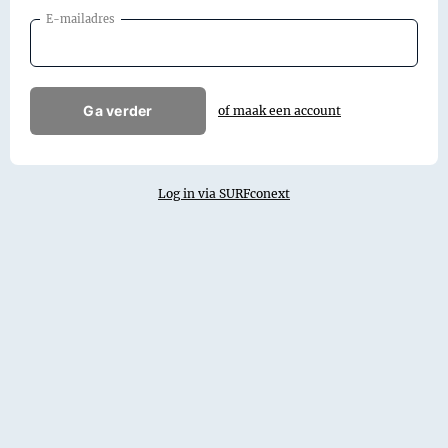
E-mailadres
Ga verder
of maak een account
Log in via SURFconext