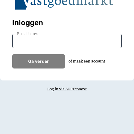
Inloggen
E-mailadres
Ga verder
of maak een account
Log in via SURFconext