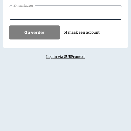
E-mailadres
Ga verder
of maak een account
Log in via SURFconext