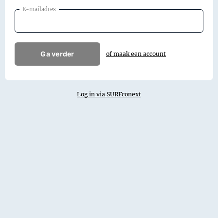
E-mailadres
Ga verder
of maak een account
Log in via SURFconext