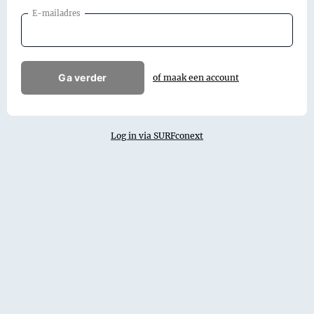
E-mailadres
Ga verder
of maak een account
Log in via SURFconext