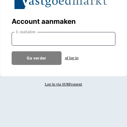
Account aanmaken
E-mailadres
Ga verder
of log in
Log in via SURFconext