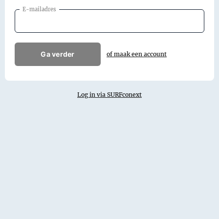
E-mailadres
Ga verder
of maak een account
Log in via SURFconext