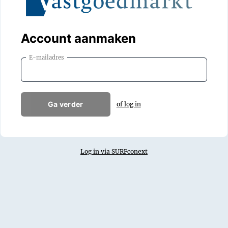
Account aanmaken
E-mailadres
Ga verder
of log in
Log in via SURFconext