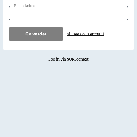
E-mailadres
Ga verder
of maak een account
Log in via SURFconext