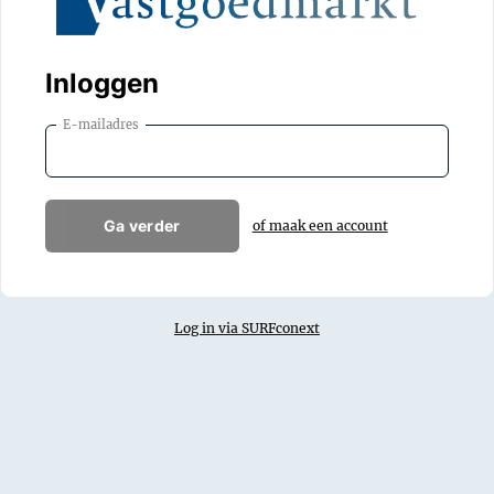
Inloggen
E-mailadres
Ga verder
of maak een account
Log in via SURFconext