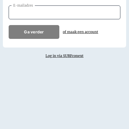
E-mailadres
Ga verder
of maak een account
Log in via SURFconext