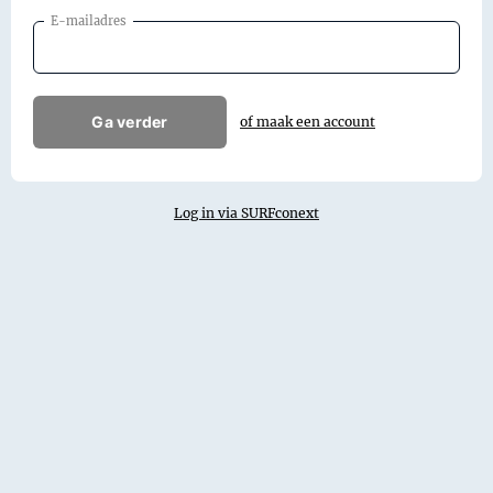
E-mailadres
Ga verder
of maak een account
Log in via SURFconext