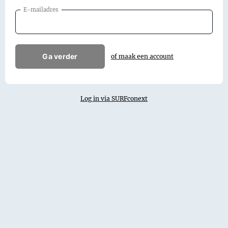
E-mailadres
Ga verder
of maak een account
Log in via SURFconext