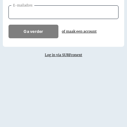
E-mailadres
Ga verder
of maak een account
Log in via SURFconext