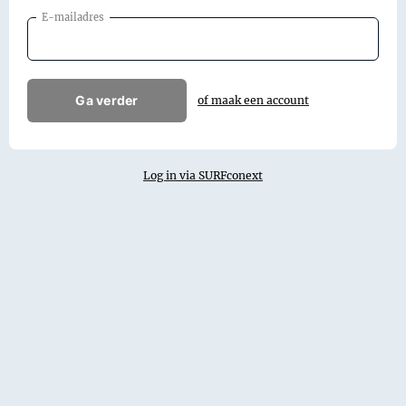
E-mailadres
Ga verder
of maak een account
Log in via SURFconext