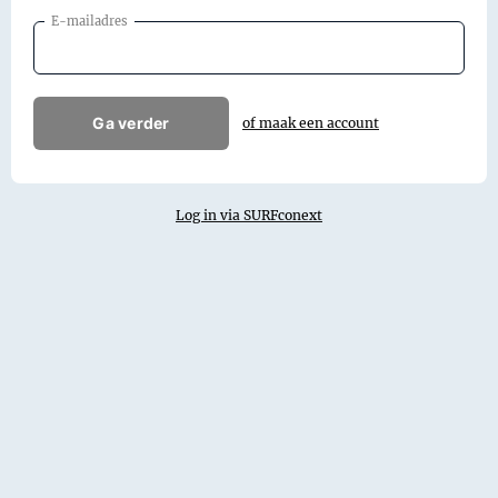
E-mailadres
Ga verder
of maak een account
Log in via SURFconext