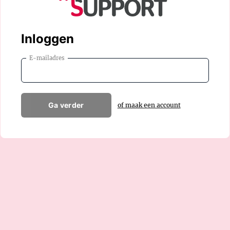
Inloggen
E-mailadres
Ga verder
of maak een account