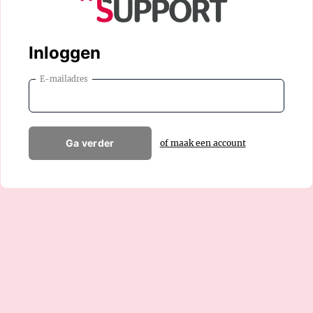
Inloggen
E-mailadres
Ga verder
of maak een account