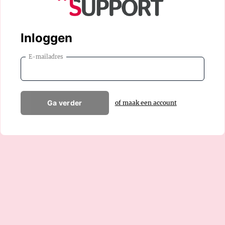
Inloggen
E-mailadres
Ga verder
of maak een account