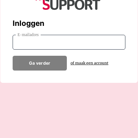
Inloggen
E-mailadres
Ga verder
of maak een account