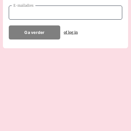
E-mailadres
Ga verder
of log in