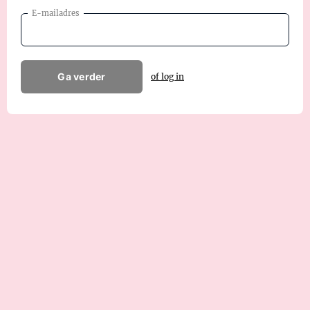
E-mailadres
Ga verder
of log in