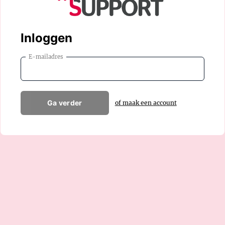
Inloggen
E-mailadres
Ga verder
of maak een account