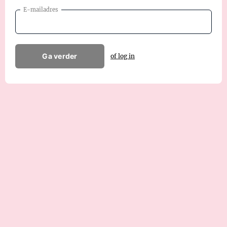
E-mailadres
Ga verder
of log in