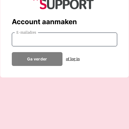
Account aanmaken
E-mailadres
Ga verder
of log in