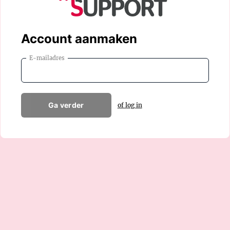
Account aanmaken
E-mailadres
Ga verder
of log in