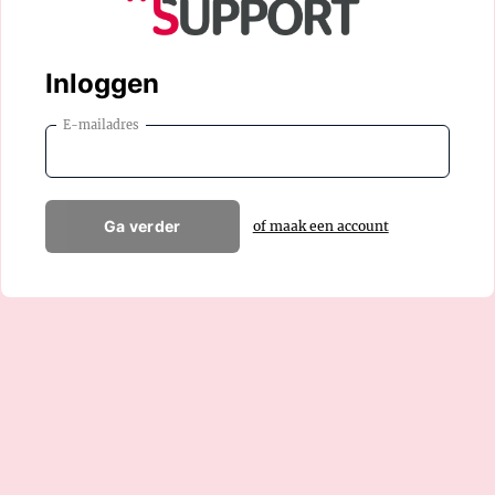
Inloggen
E-mailadres
Ga verder
of maak een account