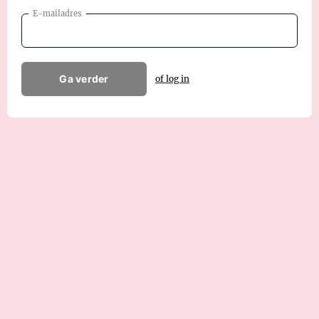
E-mailadres
Ga verder
of log in