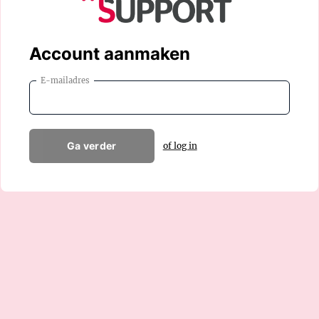
Account aanmaken
E-mailadres
Ga verder
of log in