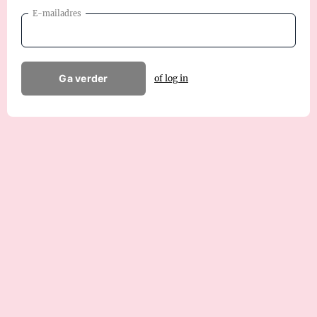
E-mailadres
Ga verder
of log in