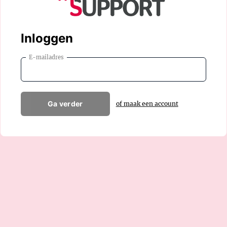
Inloggen
E-mailadres
Ga verder
of maak een account