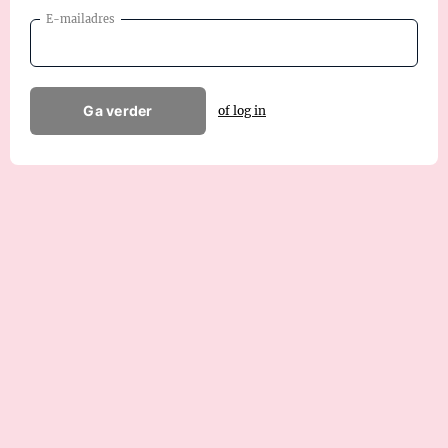
E-mailadres
Ga verder
of log in