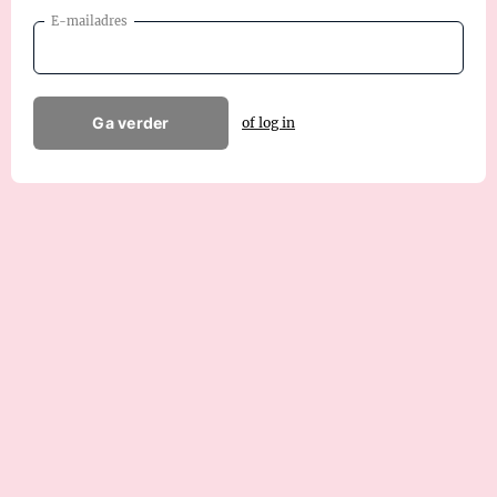
E-mailadres
Ga verder
of log in