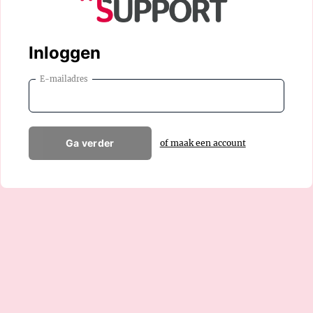
Inloggen
E-mailadres
Ga verder
of maak een account