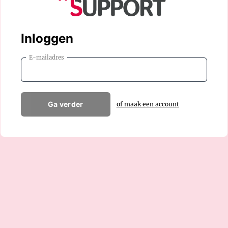
Inloggen
E-mailadres
Ga verder
of maak een account