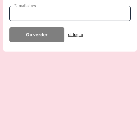
E-mailadres
Ga verder
of log in