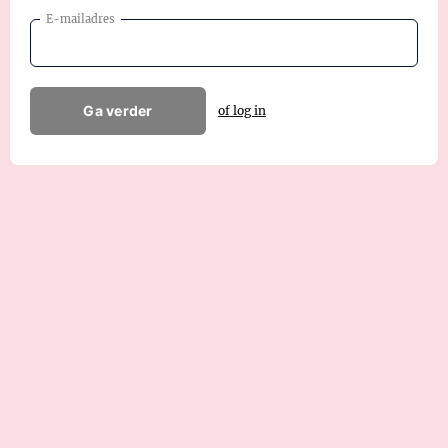
E-mailadres
Ga verder
of log in