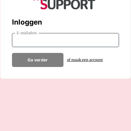
Inloggen
E-mailadres
Ga verder
of maak een account