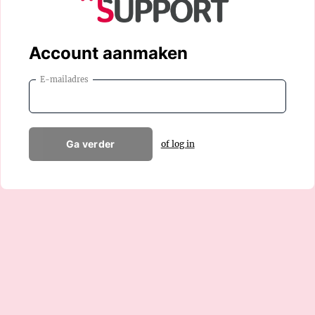
Account aanmaken
E-mailadres
Ga verder
of log in