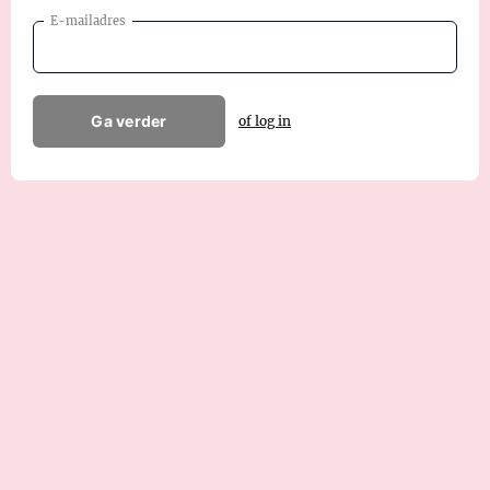
E-mailadres
Ga verder
of log in