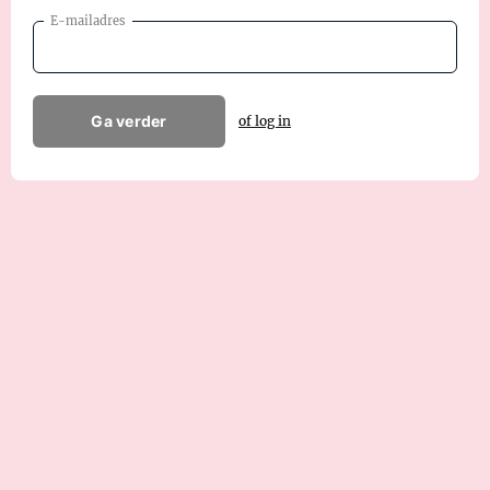
E-mailadres
Ga verder
of log in