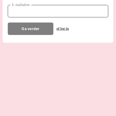
E-mailadres
Ga verder
of log in