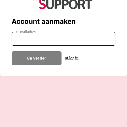
Account aanmaken
E-mailadres
Ga verder
of log in