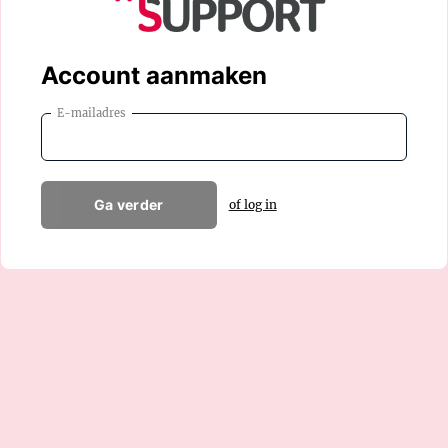
Account aanmaken
E-mailadres
Ga verder
of log in