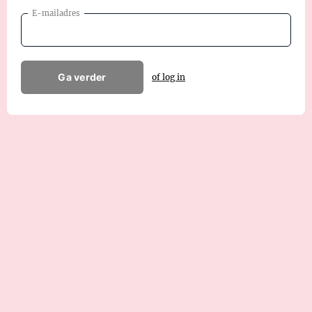
E-mailadres
Ga verder
of log in