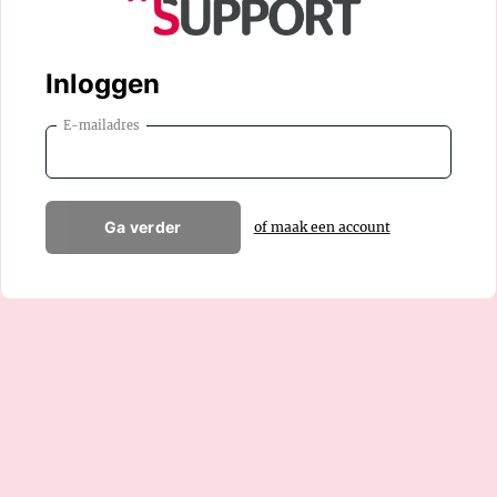
Inloggen
E-mailadres
Ga verder
of maak een account